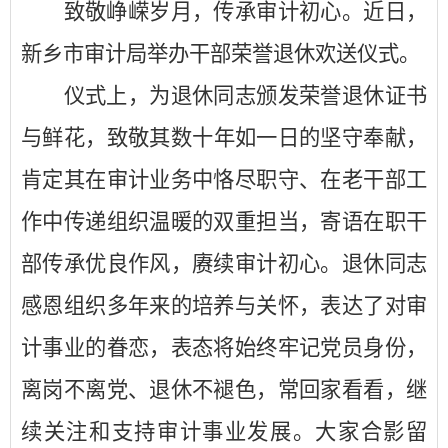
致敬峥嵘岁月
，
传承审计初心
。
近日，
新乡市审计局举办干部荣誉退休欢送仪式
。
仪式上，为
退休同志
颁发荣誉退休证书
与
鲜花
，致敬
其数十年如一日的坚守奉献，
肯定其在审计业务中恪尽职守、在老干部工
作中传递组织温暖的双重担当，寄语在职干
部传承优良作风，赓续审计初心。退休
同志
感恩组织多年来的培养与关怀，表达
了
对审
计事业的眷恋，表态将始终牢记党员身份，
离岗不离党、退休不褪色，常回家看看，继
续关注
和
支持
审计
事业发展。
大家
合影留