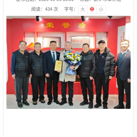
阅读：
434
次
字号：
大
中
小