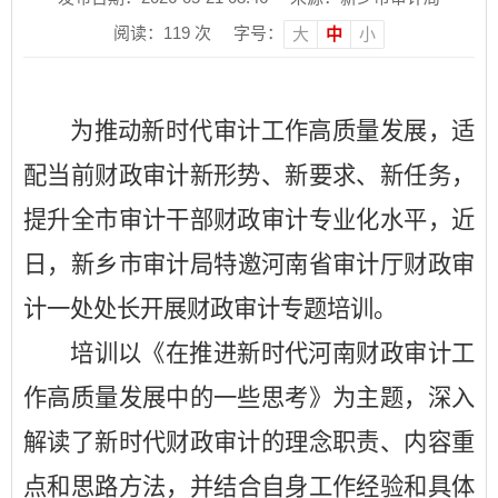
阅读：
119
次
字号：
大
中
小
为
推动
新时代审计工作高质量发展，适
配当前财政审计新形势、
新要求、
新任务，
提升全市审计干部财政
审计
专业化水平，近
日，
新乡
市审计局特邀
河南
省审计厅
财政审
计一
处处长
开展财政审计
专题培训
。
培训以《在推进新时代河南财政审计工
作高质量发展中的一些思考》为主题，深入
解读了新时代财政审计的理念职责、
内容重
点和
思路方法
，并结合自身工作经验和具体