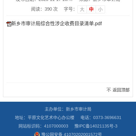
阅读：
390
次
字号：
大
中
小
新乡市审计局综合性涉企收费目录清单.pdf
返回顶部
主办单位：新乡市审计局
地址：平原文化艺术中心办公楼
电话：0373-3696631
网站标识码：4107000003
豫IPC备14021135号-3
豫公网安备 41070202001572号