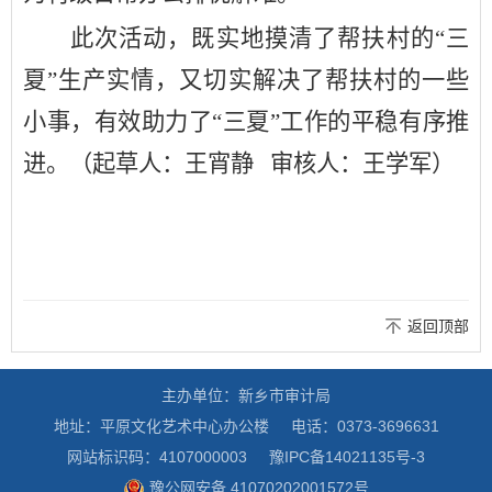
此次
活动
，既实地摸清
了帮扶村的
“三
夏”
生产实情，又切实解决了
帮扶村的一些
小事，
有效助力了
“三夏”工作
的平稳有序
推
进。
（起草人：王宵静
审核人：王学军
）
返回顶部
主办单位：新乡市审计局
地址：平原文化艺术中心办公楼
电话：0373-3696631
网站标识码：4107000003
豫IPC备14021135号-3
豫公网安备 41070202001572号