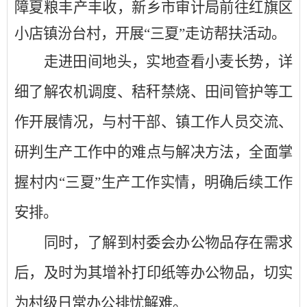
障夏粮丰产丰收，
新乡
市审计局前往红旗区
小店镇汾台村，开展
“三夏”走访帮扶活动。
走进田间地头，实地查看小麦长势，详
细了解农机调度、秸秆禁烧、田间管护等工
作开展情况，与村干部、
镇工作人员
交流
、
研判
生产
工作中
的难点
与解决方法
，全面掌
握村内
“三夏”
生产
工作实情
，明确后续工作
安排
。
同时，
了解到村委
会
办公
物品
存在需求
后，
及时为其
增补打印纸等办公
物品
，切实
为村级日常办公排忧解难。